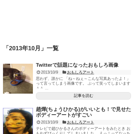
「
2013年10月
」
一覧
Twitterで話題になったおもしろ画像
2013/10/9
おもしろアート
思わず、誰かに 「ね～ねぇ～こんな写真あったよ！」
って言ってしまう画像です。 ぷって笑ってしまいます
＾＾ ...
記事を読む
趙燁(ちょうひかる)がいいとも！で見せた
ボディーアートがすごい
2013/10/9
おもしろアート
テレビで趙ひかるさんのボディーアートをみたとき お
もわずびっくりしてしまいました。 えっ！ってなっち