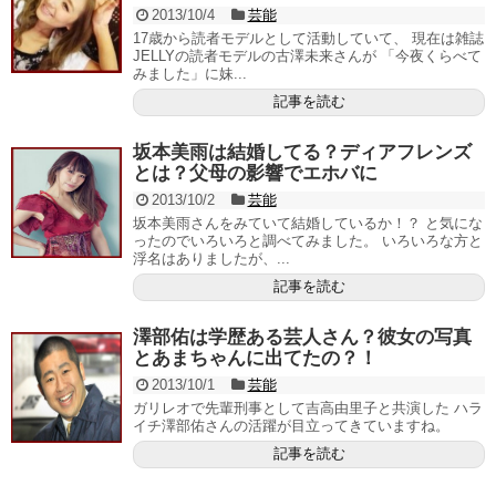
2013/10/4
芸能
17歳から読者モデルとして活動していて、 現在は雑誌
JELLYの読者モデルの古澤未来さんが 「今夜くらべて
みました」に妹...
記事を読む
坂本美雨は結婚してる？ディアフレンズ
とは？父母の影響でエホバに
2013/10/2
芸能
坂本美雨さんをみていて結婚しているか！？ と気にな
ったのでいろいろと調べてみました。 いろいろな方と
浮名はありましたが、...
記事を読む
澤部佑は学歴ある芸人さん？彼女の写真
とあまちゃんに出てたの？！
2013/10/1
芸能
ガリレオで先輩刑事として吉高由里子と共演した ハラ
イチ澤部佑さんの活躍が目立ってきていますね。
記事を読む