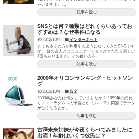
ゃいますよ。 ...
記事を読む
SNSとは何？種類はどれくらいあってお
すすめは？なぜ事件になる
2013/10/7
インターネット
とても多くの方が利用するようになってきたSNSです
が、 昔の友人とコニュニケーションがとれたり楽しい
1面もありますが、その使い方を...
記事を読む
2000年オリコンランキング・ヒットソン
グ
2013/10/4
音楽
2000年あなたは何をしていましたか？ 1999年の終わ
りノストラダムスの予言とか ミレニアム問題でデータ
がなくなるとか、 ...
記事を読む
古澤未来姉妹が今夜くらべてみましたに
出演！年齢はいくつ彼氏は？